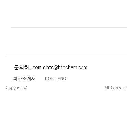
_
comm.htc@htpchem.com
문의처
회사소개서
KOR
ENG
|
Copyright©
All Rights R