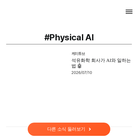
Skip
Tog
to
Navi
content
M
#Physical AI
P
케미튜브
석유화학 회사가 AI와 일하는
C
법 🤖
2026/07/10
다른 소식 둘러보기