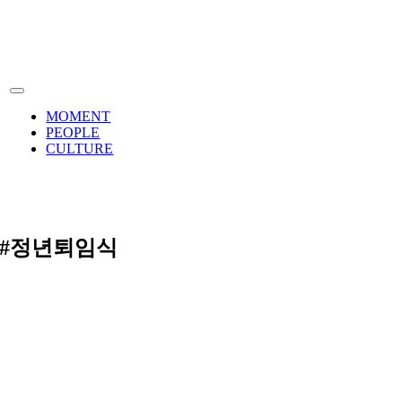
Skip
to
content
Toggle
Navigation
MOMENT
PEOPLE
CULTURE
#정년퇴임식