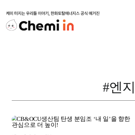
Skip
to
content
#엔