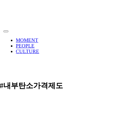
Skip
to
content
Toggle
Navigation
MOMENT
PEOPLE
CULTURE
#내부탄소가격제도