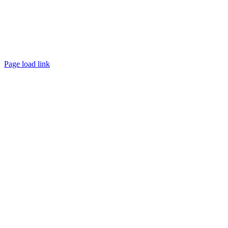
Page load link
Go
to
Top