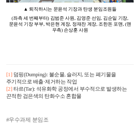
▲ 퇴직하시는 문윤석 기장과 탄생 분임조원들
(좌측 세 번째부터) 김범준 사원, 김영준 선임, 김순일 기장,
문윤석 기장 부부, 박은현 계장, 정재찬 계장, 조한돈 포맨, (맨
우측) 손상훈 사원
[1]
덤핑(Dumping): 불순물, 슬러지, 또는 폐기물을
주기적으로 배출·제거하는 작업
[2]
타르(Tar): 석유화학 공정에서 부수적으로 발생하는
끈적한 검은색의 탄화수소 혼합물
#우수과제 분임조