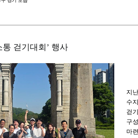
야구 경기 모습
소통 걷기대회’ 행사
지난
수지
걷기
구성
마련