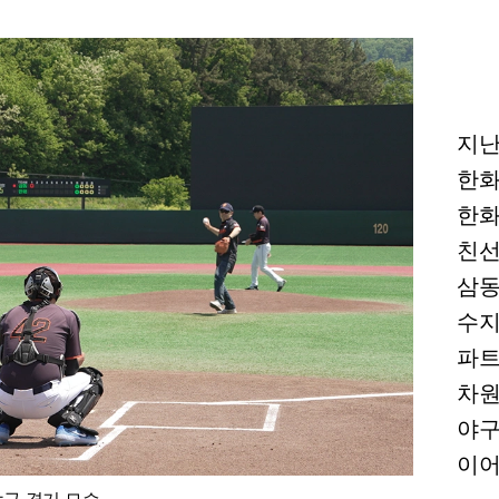
지난
한화
한화
친선
삼동
수지
파트
차원
야구
이어