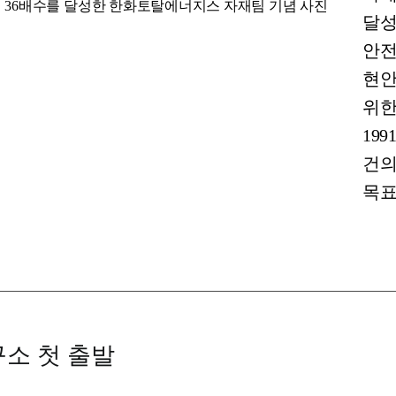
재해 36배수를 달성한 한화토탈에너지스 자재팀 기념 사진
달성
안전
현안
위한
19
건의
목표
구소 첫 출발