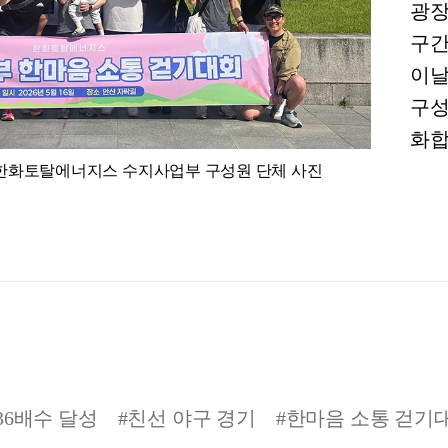
광장
구간
이날
구성
화합
한 한화토탈에너지스 수지사업부 구성원 단체 사진
36배수 달성
#친선 야구 경기
#한마음 소통 걷기