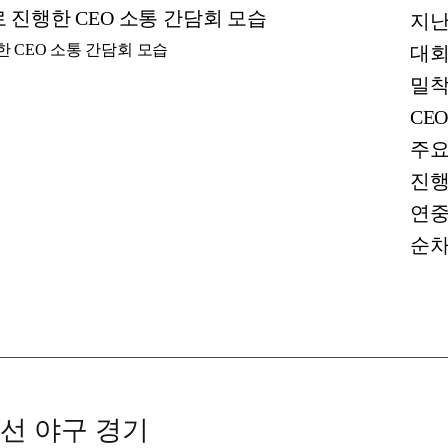
지난
 CEO 소통 간담회 모습
대회
밀착
CE
주요
진행
연중
순차
선 야구 경기